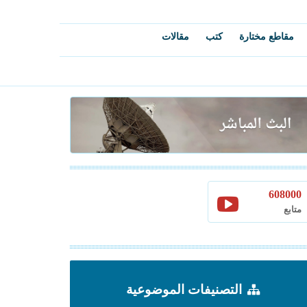
مقاطع مختارة
كتب
مقالات
608000
متابع
التصنيفات الموضوعية