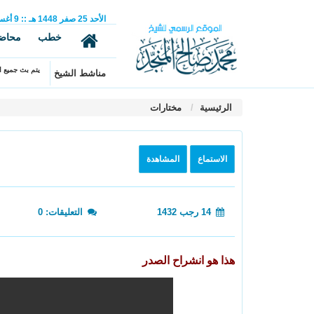
الأحد
25
صفر
1448 هـ
::
9
أغ
خطب
محاض
يتم بث جميع ال
مناشط الشيخ
الرئيسية
مختارات
الاستماع
المشاهدة
14 رجب 1432
التعليقات: 0
هذا هو انشراح الصدر