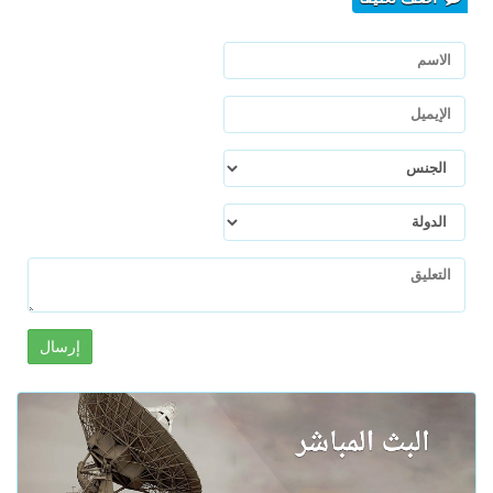
إرسال