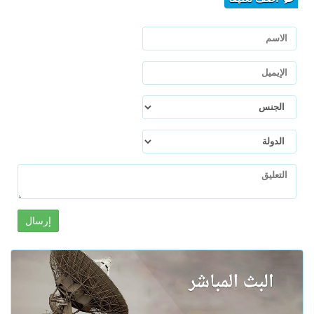
إرسال