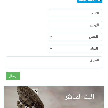
إرسال