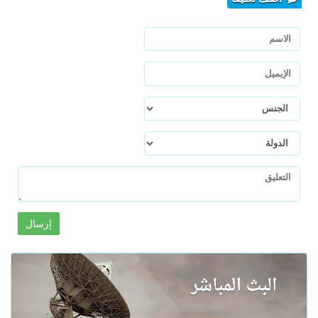
إرسال