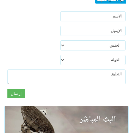
إرسال