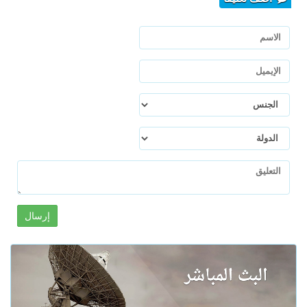
إرسال