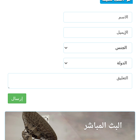
إرسال