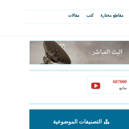
مقاطع مختارة
كتب
مقالات
607000
متابع
التصنيفات الموضوعية