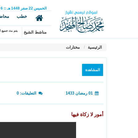
الخميس
22
صفر
1448 هـ
::
6
خطب
محاض
يتم بث جميع ال
مناشط الشيخ
الرئيسية
مختارات
المشاهدة
01 رمضان 1433
التعليقات: 0
أمور لا زكاة فيها