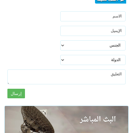
إرسال