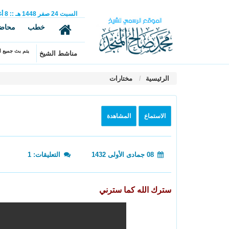
السبت
24
صفر
1448 هـ
::
8
أ
خطب
محاض
يتم بث جميع ال
مناشط الشيخ
الرئيسية
مختارات
الاستماع
المشاهدة
08 جمادى الأولى 1432
التعليقات: 1
سترك الله كما سترني