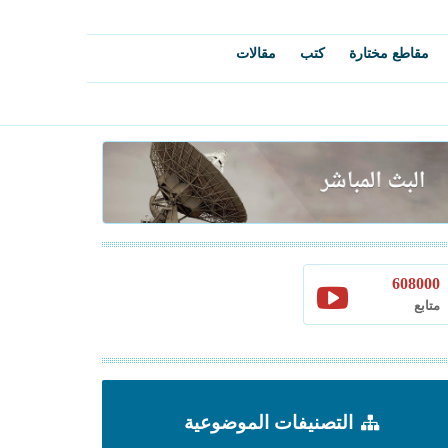
مقاطع مختارة
كتب
مقالات
608000
متابع
التصنيفات الموضوعية