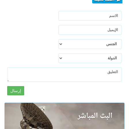
إرسال