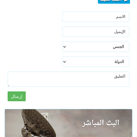
إرسال