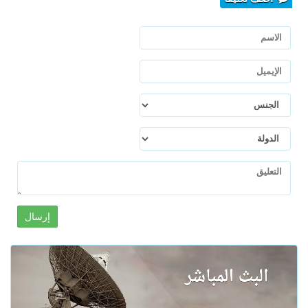
إرسال