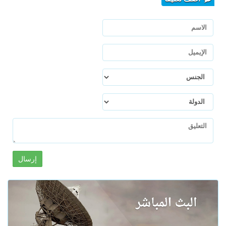
إرسال