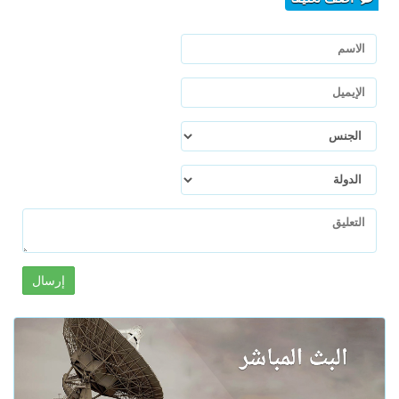
إرسال