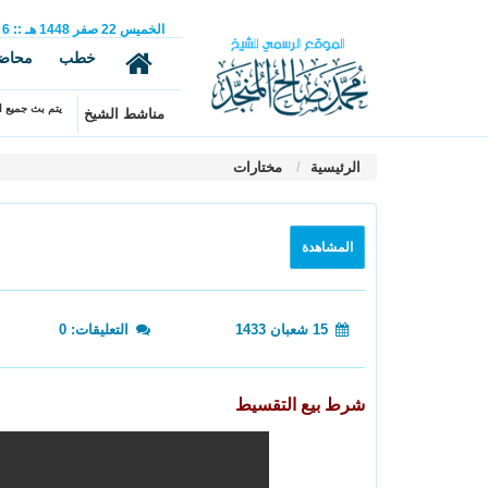
الخميس
22
صفر
1448 هـ
::
6
خطب
محاض
يتم بث جميع ال
مناشط الشيخ
الرئيسية
مختارات
المشاهدة
15 شعبان 1433
التعليقات: 0
شرط بيع التقسيط