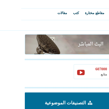
مقاطع مختارة
كتب
مقالات
607000
متابع
التصنيفات الموضوعية