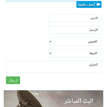
أضف تعليقا
إرسال