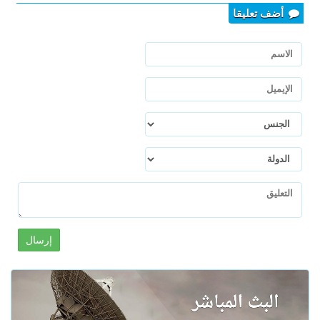
أضف تعليقا
إرسال