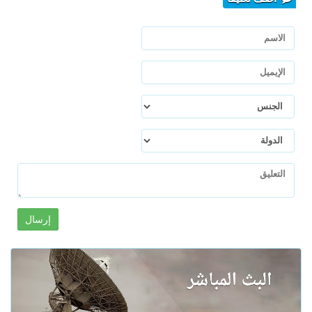
إرسال