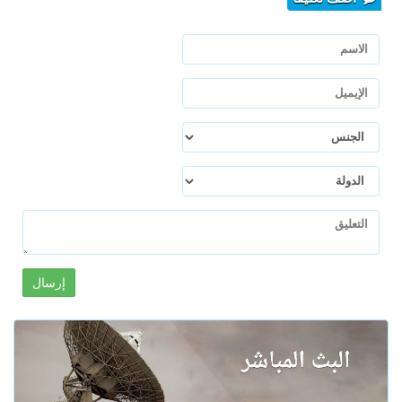
إرسال