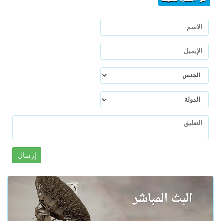
إرسال