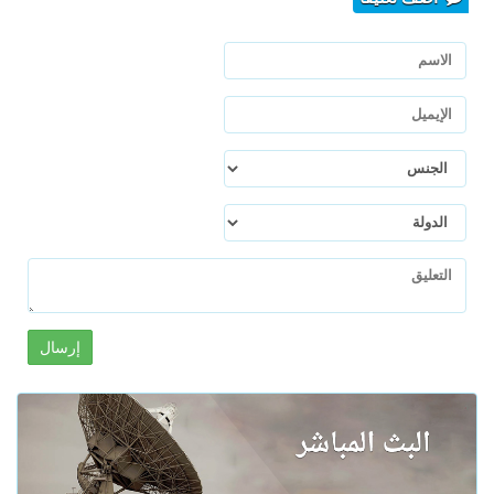
إرسال