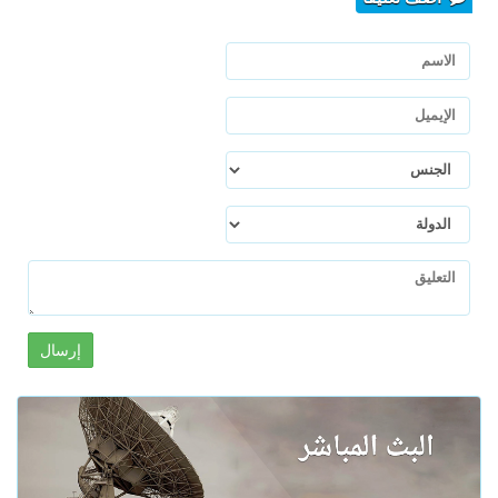
إرسال