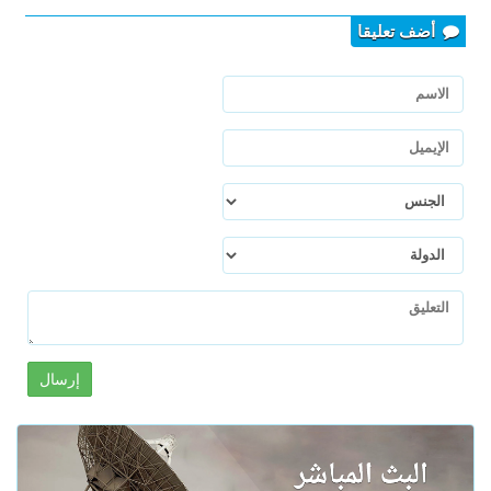
أضف تعليقا
إرسال