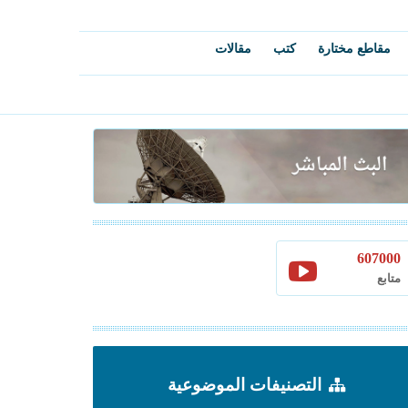
مقاطع مختارة
كتب
مقالات
607000
متابع
التصنيفات الموضوعية