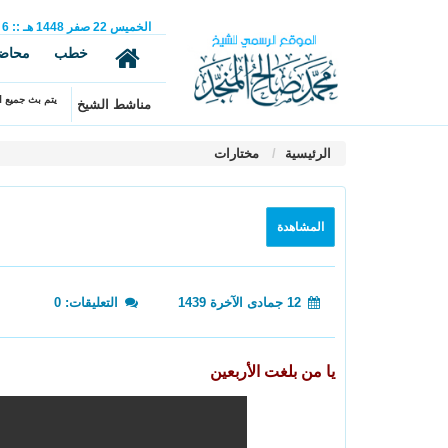
الخميس
22
صفر
1448 هـ
::
6
خطب
محاض
يتم بث جميع ال
مناشط الشيخ
الرئيسية
مختارات
المشاهدة
12 جمادى الآخرة 1439
التعليقات: 0
يا من بلغت الأربعين