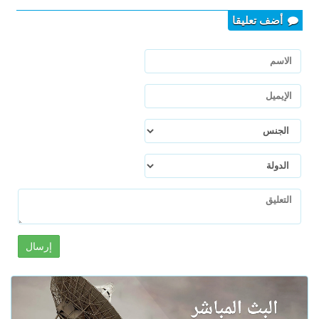
أضف تعليقا
إرسال