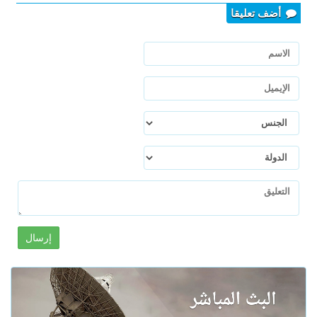
أضف تعليقا
إرسال