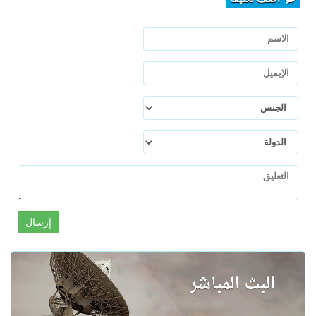
إرسال