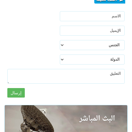
إرسال