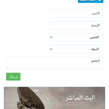
إرسال