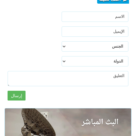
إرسال