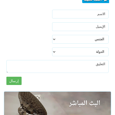
إرسال