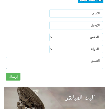
إرسال