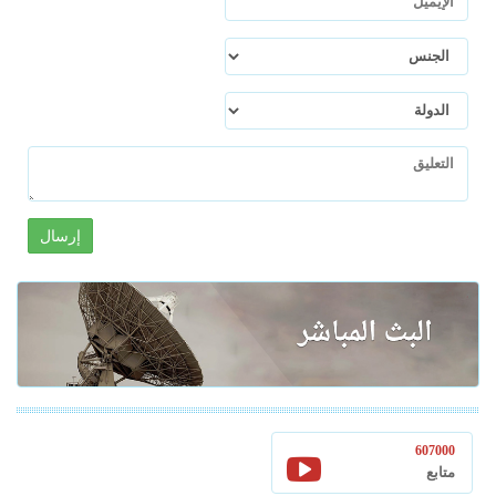
إرسال
607000
متابع