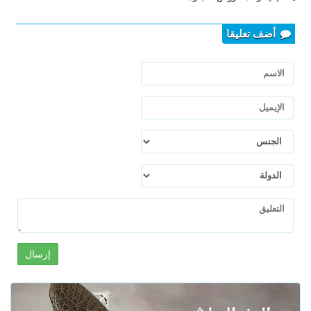
أضف تعليقا
إرسال