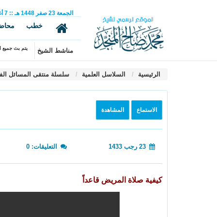
الجمعة
23
صفر
1448 هـ
::
7
أ
خطب
محاض
يتم بث جميع ال
مناشط الشيخ
الرئيسية
السلاسل العلمية
سلسلة منتقى المسائل الف
الاستماع
المشاهدة
23 رجب 1433
التعليقات: 0
كيفية صلاة المريض قاعداً