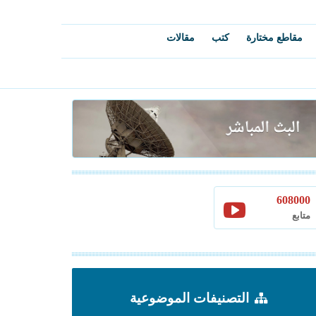
مقاطع مختارة
كتب
مقالات
608000
متابع
التصنيفات الموضوعية