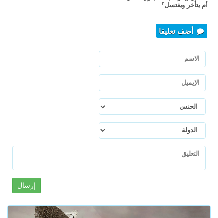
أم يتأخر ويغتسل؟
أضف تعليقا
إرسال