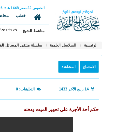
الخميس
22
صفر
1448 هـ
::
6
خطب
محاض
يتم بث جميع ال
مناشط الشيخ
الرئيسية
السلاسل العلمية
سلسلة منتقى المسائل الف
الاستماع
المشاهدة
14 ربيع الآخر 1433
التعليقات: 0
حكم أخذ الأجرة على تجهيز الميت ودفنه