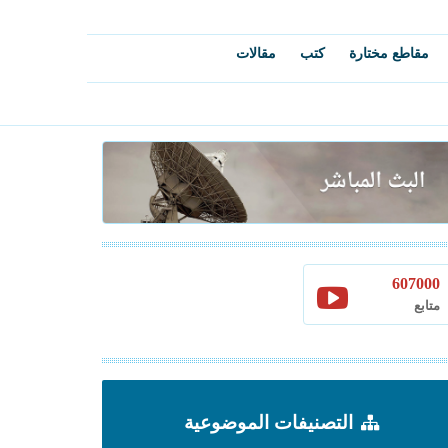
مقاطع مختارة
كتب
مقالات
607000
متابع
التصنيفات الموضوعية