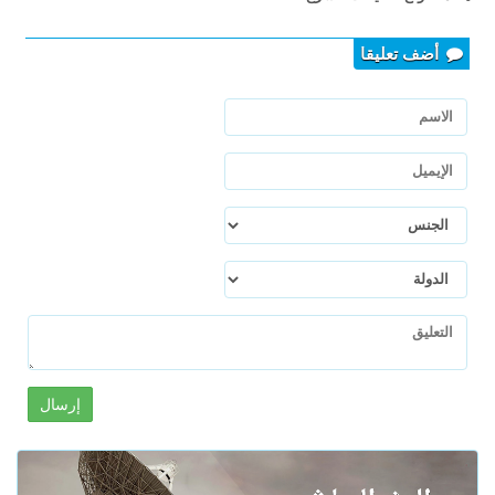
أضف تعليقا
إرسال