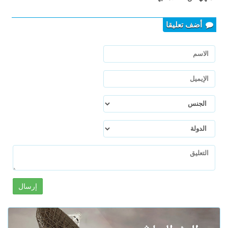
أضف تعليقا
إرسال