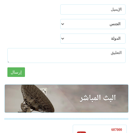
إرسال
607000