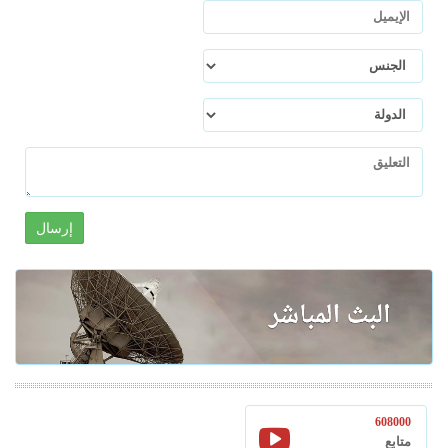
إرسال
608000
متابع