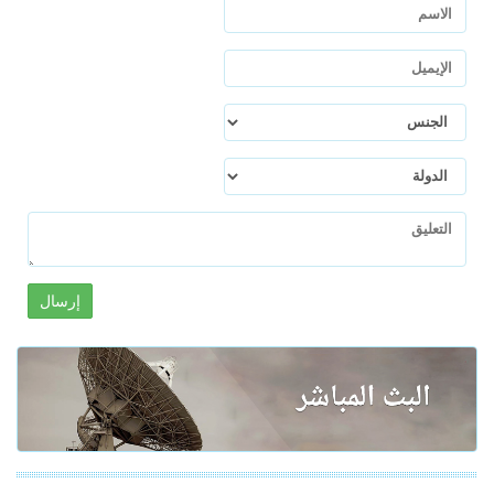
إرسال